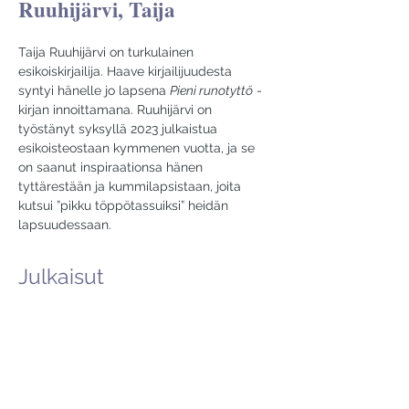
Ruuhijärvi, Taija
Taija Ruuhijärvi on turkulainen 
esikoiskirjailija. Haave kirjailijuudesta 
syntyi hänelle jo lapsena 
Pieni runotyttö
 -
kirjan innoittamana. Ruuhijärvi on 
työstänyt syksyllä 2023 julkaistua 
esikoisteostaan kymmenen vuotta, ja se 
on saanut inspiraationsa hänen 
tyttärestään ja kummilapsistaan, joita 
kutsui ”pikku töppötassuiksi” heidän 
lapsuudessaan.
Julkaisut