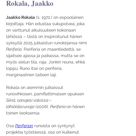
Rokala, Jaakko
Jaakko Rokala
 (s. 1972.) on espoolainen 
kirjoittaja. Hän edustaa sukupolvea, joka 
on varttunut aikuisuuteen kokonaan 
lähiössä – tästä on inspiroitunut hänen 
syksyllä 2025 julkaistun runokirjansa nimi 
Periferia
. Periferia on maantiedettä, se 
sijaitsee ajassa ja paikassa, mutta se on 
myös sielun tila, raja. Jonkin reuna, ehkä 
loppu. Runo itse on periferia, 
marginaalinen taiteen laji.
Rokala on aiemmin julkaissut 
runovihkosen, pamflettimaisen opuksen 
Siinä, sanojesi valossa – 
lähiöläisrunoja
 (2006). 
Periferia 
on hänen 
toinen teoksensa.
Osa 
Periferian
 runoista on syntynyt 
projektia työstäessä, osa on kulkenut 