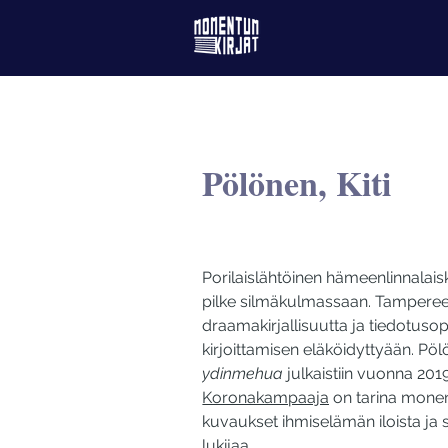
Pölönen, Kiti
Porilaislähtöinen hämeenlinnalaiskir
pilke silmäkulmassaan. Tampere
draamakirjallisuutta ja tiedotusoppi
kirjoittamisen eläköidyttyään. Pöl
ydinmehua 
julkaistiin vuonna 2019.
Koronakampaaja
 on tarina monen
kuvaukset ihmiselämän iloista ja s
lukijaa.