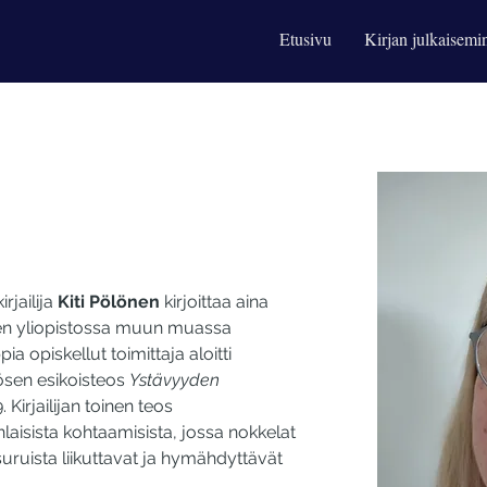
Etusivu
Kirjan julkaisemi
jailija 
Kiti Pölönen
 kirjoittaa aina 
en yliopistossa muun muassa 
a opiskellut toimittaja aloitti 
ösen esikoisteos 
Ystävyyden 
 Kirjailijan toinen teos 
laisista kohtaamisista, jossa nokkelat 
uruista liikuttavat ja hymähdyttävät 