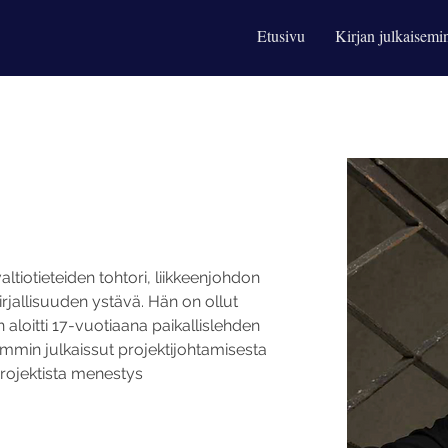
Etusivu
Kirjan julkaisemi
ltiotieteiden tohtori, liikkeenjohdon 
irjallisuuden ystävä. Hän on ollut 
un aloitti 17-vuotiaana paikallislehden 
emmin julkaissut projektijohtamisesta 
ojektista menestys 