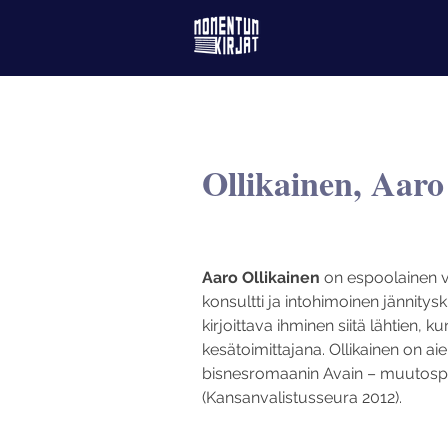
Ollikainen, Aaro
Aaro Ollikainen
 on espoolainen va
konsultti ja intohimoinen jännitysk
kirjoittava ihminen siitä lähtien, k
kesätoimittajana. Ollikainen on ai
bisnesromaanin Avain – muutospr
(Kansanvalistusseura 2012).