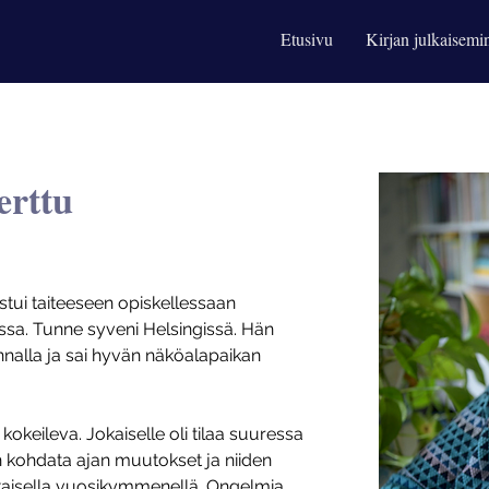
Etusivu
Kirjan julkaisemi
erttu
stui taiteeseen opiskellessaan 
ssa. Tunne syveni Helsingissä. Hän 
rinnalla ja sai hyvän näköalapaikan 
a kokeileva. Jokaiselle oli tilaa suuressa 
 kohdata ajan muutokset ja niiden 
i jokaisella vuosikymmenellä. Ongelmia 