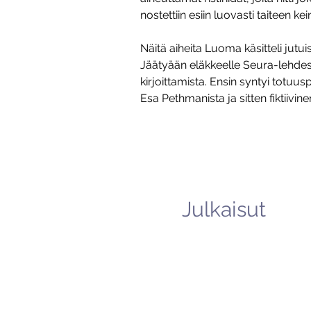
nostettiin esiin luovasti taiteen kei
Näitä aiheita Luoma käsitteli jutui
Jäätyään eläkkeelle Seura-lehdest
kirjoittamista. Ensin syntyi totu
Esa Pethmanista ja sitten fiktiivin
Julkaisut