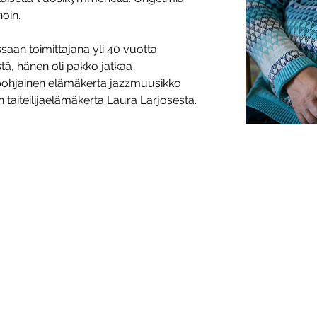
noin.
ssaan toimittajana yli 40 vuotta. 
ä, hänen oli pakko jatkaa 
uspohjainen elämäkerta jazzmuusikko 
en taiteilijaelämäkerta Laura Larjosesta.