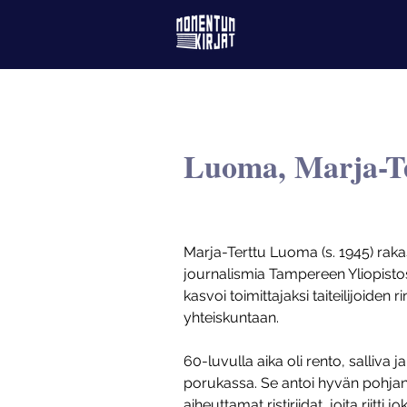
Luoma, Marja-T
Marja-Terttu Luoma (s. 1945) raka
journalismia Tampereen Yliopisto
kasvoi toimittajaksi taiteilijoiden 
yhteiskuntaan.
60-luvulla aika oli rento, salliva j
porukassa. Se antoi hyvän pohjan
aiheuttamat ristiriidat, joita riitt