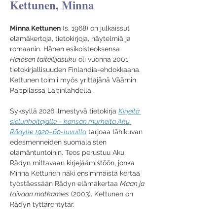
Kettunen, Minna
Minna Kettunen
 (s. 1968) on julkaissut 
elämäkertoja, tietokirjoja, näytelmiä ja 
romaanin. Hänen esikoisteoksensa 
Halosen taiteilijasuku
 oli vuonna 2001 
tietokirjallisuuden Finlandia-ehdokkaana. 
Kettunen toimii myös yrittäjänä Väärnin 
Pappilassa Lapinlahdella.
Syksyllä 2026 ilmestyvä tietokirja 
Kirjeitä 
sielunhoitajalle – kansan murheita Aku 
Rädylle 
1920–60-luvuilla
tarjoaa lähikuvan 
edesmenneiden suomalaisten 
elämäntuntoihin. Teos perustuu Aku 
Rädyn mittavaan kirjejäämistöön, jonka 
Minna Kettunen näki ensimmäistä kertaa 
työstäessään Rädyn elämäkertaa 
Maan ja 
taivaan matkamies
 (2003). Kettunen on 
Rädyn tyttärentytär.